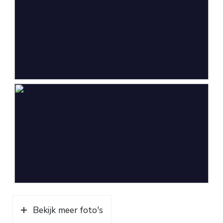
Capaciteit
2 auto's
Parkeergelegenheid
Soort parkeergelegenheid
Op eigen terrein
Bekijk meer foto's