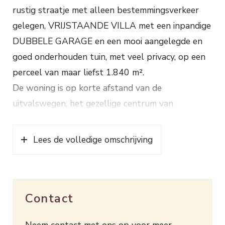
rustig straatje met alleen bestemmingsverkeer
gelegen, VRIJSTAANDE VILLA met een inpandige
DUBBELE GARAGE en een mooi aangelegde en
goed onderhouden tuin, met veel privacy, op een
perceel van maar liefst 1.840 m².
De woning is op korte afstand van de
uitvalswegen, het gezellige centrum van
Bennekom en op een steenworp afstand van de
bossen gelegen.
Lees de volledige omschrijving
Indeling: entree, ruime hal met een garderobenis
en een modern toilet met fonteintje, royale
woonkamer met een gesloten haard en een mooie
Contact
half ronde serre, de eetkamer is met dubbele
deuren verbonden met de woonkamer, eetkeuken
Neem contact met ons op voor meer