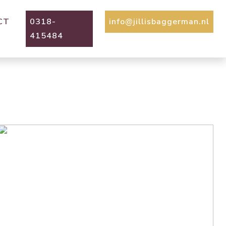
CT
0318-
info@jillisbaggerman.nl
415484