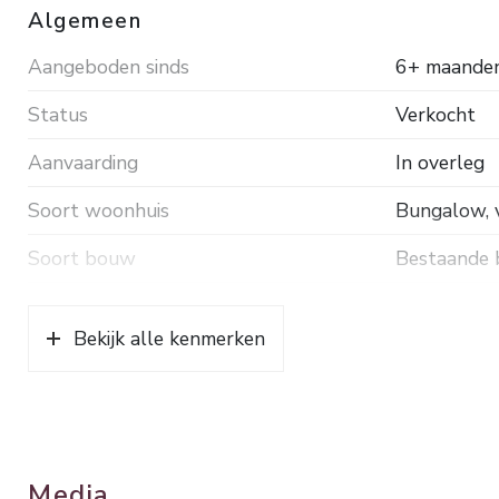
Algemeen
De woning is volledig geïsoleerd. Verwarming en wa
Aangeboden sinds
6+ maande
ca. 2011.
Inhoud ca. 193 m³. Woonopp. ca. 52 m². Grondopp. 31
Status
Verkocht
Aanvaarding
In overleg
Soort woonhuis
Bungalow, v
Soort bouw
Bestaande
Bouwjaar
2011
Bekijk alle kenmerken
Soort dak
Bitumineuz
Ligging
Aan park, a
Oppervlakten en inhoud
Media