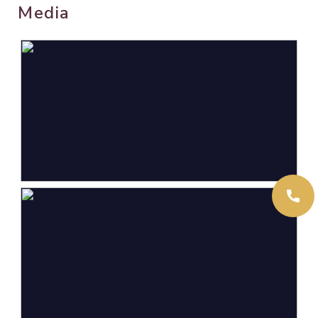
kom, in bosrijke omgeving,
Media
vrij uitzicht
Oppervlakten en inhoud
Wonen
146 m²
Externe bergruimte
28 m²
Perceel
689 m²
Inhoud
554 m³
Indeling
Aantal kamers
4 kamers (3 slaapkamers)
Aantal badkamers
2 badkamers