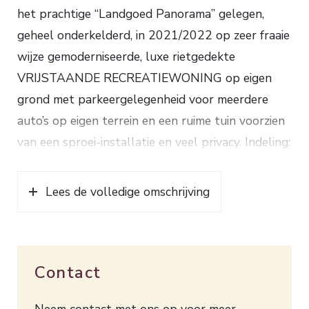
het prachtige “Landgoed Panorama” gelegen,
geheel onderkelderd, in 2021/2022 op zeer fraaie
wijze gemoderniseerde, luxe rietgedekte
VRIJSTAANDE RECREATIEWONING op eigen
grond met parkeergelegenheid voor meerdere
auto’s op eigen terrein en een ruime tuin voorzien
van een sproei-installatie en veel privacy. Indeling:
hal, luxe badkamer met douche, toilet en
wastafelmeubel, halfopen moderne keuken
Lees de volledige omschrijving
voorzien van inductiekookplaat met geïntegreerde
afzuiging, afwasmachine, Quooker, oven,
stoomoven, 2 warmhoudlades en Amerikaanse
Contact
koelkast, eetkamer met grote luxueuze glazen
schuifpui, woonkamer met hoog plafond en
Neem contact met ons op voor meer