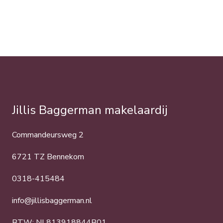
Jillis Baggerman makelaardij
Commandeursweg 2
6721 TZ Bennekom
0318-415484
info@jillisbaggerman.nl
BTW: NL813918844B01