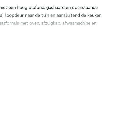
er met een hoog plafond, gashaard en openslaande
a) loopdeur naar de tuin en aansluitend de keuken
gasfornuis met oven, afzuigkap, afwasmachine en
st en openslaande tuindeuren, 2e slaapkamer,
douchecabine, wastafelmeubel en het 2e toilet,
er met een dakkapel en bergruimte.
rzien van vloerverwarming (elektrisch). Verwarming en
park dat is voorzien van een elektrisch bedienbare
gebruik gemaakt worden van de voorzieningen van het