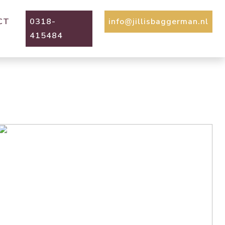
CT
0318-
info@jillisbaggerman.nl
415484