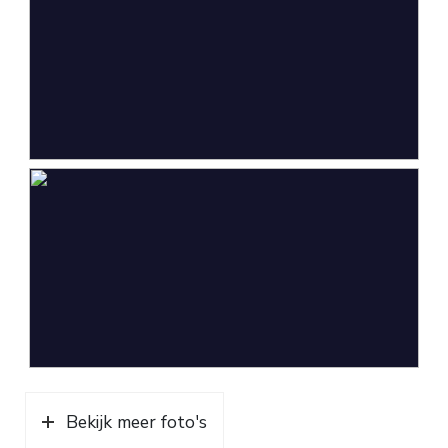
Voorzieningen
Elektra
Parkeergelegenheid
Soort parkeergelegenheid
Op eigen terrein
Bekijk meer foto's