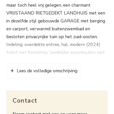
maar toch heel vrij gelegen, een charmant
VRIJSTAAND RIETGEDEKT LANDHUIS met een
in dezelfde stijl gebouwde GARAGE met berging
en carport, verwarmd buitenzwembad en
besloten privacyrijke tuin op het zuid-oosten.
Indeling: overdekte entree, hal, modern (2024)
toilet met fonteintje, landelijke woonkeuken met
keukenblok voorzien van 5-pits gaskookplaat,
afzuigkap, oven, afwasmachine en koelkast,
Lees de volledige omschrijving
zitkamer met open haard, 2e hal met bergruimte
onder de trap, royale slaapkamer met
openslaande tuindeuren en aansluitend moderne
Contact
badkamer met ligbad voorzien van douche,
dubbel wastafelmeubel, bidet, toilet en
Neem contact met ons op voor meer