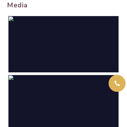
Media
Oppervlakten en inhoud
Wonen
193 m²
Overige inpandige ruimte
45 m²
Gebouwgebonden Buitenruimte
4 m²
Externe bergruimte
22 m²
Perceel
1.571 m²
Inhoud
874 m³
Indeling
Aantal kamers
7 kamers (4 slaapkamers)
Aantal badkamers
2 badkamers