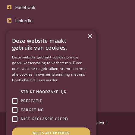
Facebook
LinkedIn
Twitter
×
Deze website maakt
YouTube
gebruik van cookies.
Deze website gebruikt cookies om uw
gebruikerservaring te verbeteren. Door
onze website te gebruiken, stemt u in met
alle cookies in overeenstemming met ons
Cookiebeleid.
Lees verder
STRIKT NOODZAKELIJK
PRESTATIE
TARGETING
NIET-GECLASSIFICEERD
Powered by
Goes & Roos
.
Alle rechten voorbehouden
. |
Privacyverklaring
|
Sitemap
ALLES ACCEPTEREN