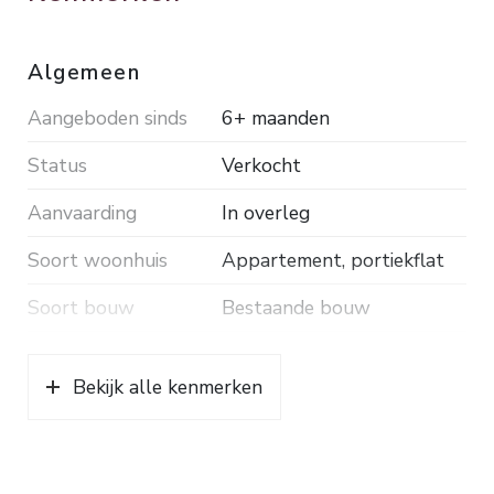
Algemeen
Aangeboden sinds
6+ maanden
Status
Verkocht
Aanvaarding
In overleg
Soort woonhuis
Appartement, portiekflat
Soort bouw
Bestaande bouw
Bouwjaar
1960
Bekijk alle kenmerken
Ligging
In woonwijk
Oppervlakten en inhoud