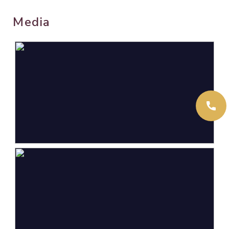
Wonen
49 m²
Media
Overige inpandige ruimte
1 m²
Gebouwgebonden Buitenruimte
4 m²
Externe bergruimte
7 m²
Inhoud
169 m³
Indeling
Aantal kamers
3 kamers (2 slaapkamers)
Aantal badkamers
1 badkamer
Badkamervoorzieningen
Douche, wastafel,
wastafelmeubel
Aantal woonlagen
1