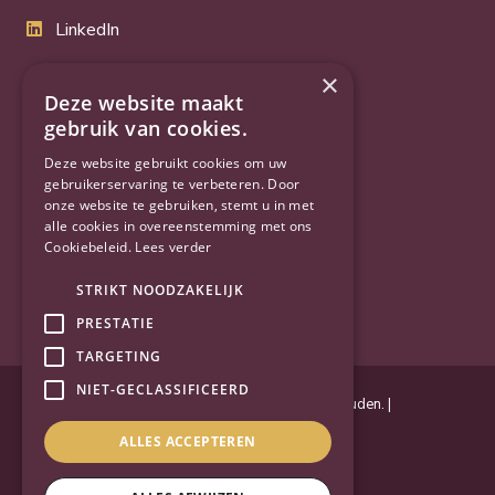
LinkedIn
Twitter
×
Deze website maakt
gebruik van cookies.
YouTube
Deze website gebruikt cookies om uw
gebruikerservaring te verbeteren. Door
onze website te gebruiken, stemt u in met
alle cookies in overeenstemming met ons
Cookiebeleid.
Lees verder
STRIKT NOODZAKELIJK
PRESTATIE
TARGETING
NIET-GECLASSIFICEERD
Powered by
Goes & Roos
.
Alle rechten voorbehouden
. |
Privacyverklaring
|
Sitemap
ALLES ACCEPTEREN