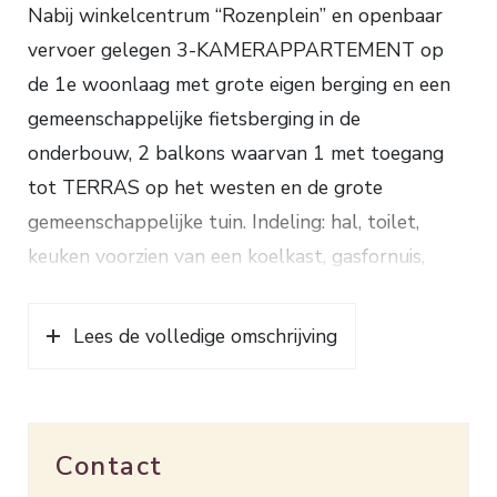
Nabij winkelcentrum “Rozenplein” en openbaar
vervoer gelegen 3-KAMERAPPARTEMENT op
de 1e woonlaag met grote eigen berging en een
gemeenschappelijke fietsberging in de
onderbouw, 2 balkons waarvan 1 met toegang
tot TERRAS op het westen en de grote
gemeenschappelijke tuin. Indeling: hal, toilet,
keuken voorzien van een koelkast, gasfornuis,
afzuigkap, aansluiting wasmachine en toegang tot
balkon en badkamer met doucheruimte en
Lees de volledige omschrijving
wastafelmeubel, woonkamer, 2 slaapkamers
waarvan 1 met balkon. Verwarming d.m.v. een HR
combiketel (2022). De woning is grotendeels
Contact
voorzien van kunststof kozijnen met dubbel glas.
De hal, woonkamer en de slaapkamers zijn