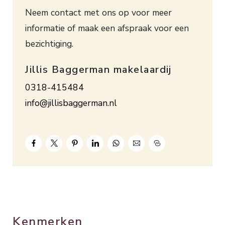
Neem contact met ons op voor meer
voorzien van een laminaatvloer. Beveiligde
informatie of maak een afspraak voor een
toegang tot het gebouw d.m.v. een intercom.
bezichtiging.
Bouwjaar circa 1960. Inhoud. ca. 169 m³.
Woonopp. ca. 49 m². Energielabel D. De
Jillis Baggerman makelaardij
servicekosten bedragen € 129,50 per maand.
0318-415484
info@jillisbaggerman.nl
Kenmerken