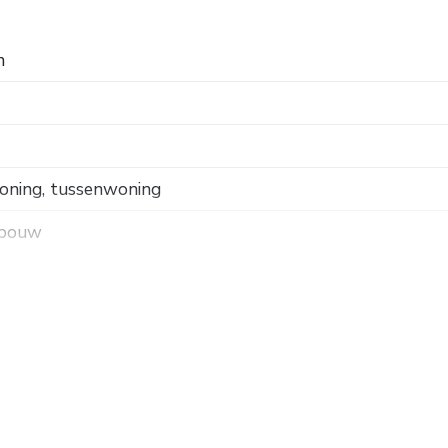
n
oning, tussenwoning
 bouw
 weg, in woonwijk