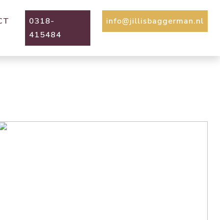
CT
0318-
info@jillisbaggerman.nl
415484