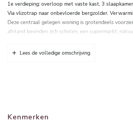
1e verdieping: overloop met vaste kast, 3 slaapkamer
Via vlizotrap naar onbevloerde bergzolder. Verwarm
Deze centraal gelegen woning is grotendeels voorzie
afstand bevinden zich scholen, een supermarkt, natu
stadscentrum. Bouwjaar ca. 1952. Inhoud. ca. 275 m³
E. OVERSTAP NAAR DUURZAME WARMTE: De woning l
Lees de volledige omschrijving
verwachting wordt in deze wijk binnen enkele jaren
helemaal van het aardgas af te kunnen gaan. Op de w
vinden.
Kenmerken