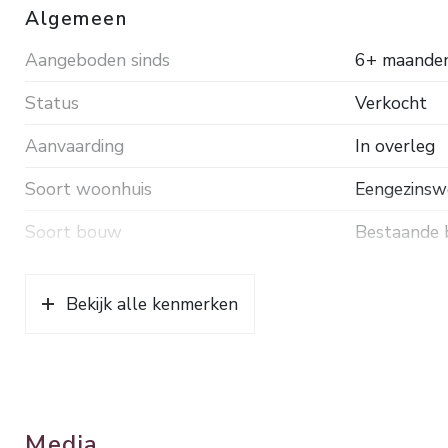
Algemeen
Aangeboden sinds
6+ maande
Status
Verkocht
Aanvaarding
In overleg
Soort woonhuis
Eengezinsw
Soort bouw
Bestaande
Bouwjaar
1952
Bekijk alle kenmerken
Soort dak
Pannen
Ligging
Aan rustige
Oppervlakten en inhoud
Media