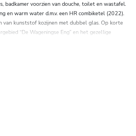
s, badkamer voorzien van douche, toilet en wastafel.
ing en warm water d.m.v. een HR combiketel (2022).
n van kunststof kozijnen met dubbel glas. Op korte
urgebied “De Wageningse Eng” en het gezellige
. Woonopp. ca. 73 m². Grondopp. 188 m². Energielabel
igt in de woonwijk “de Benedenbuurt”. Naar
 een warmtenet aangelegd met de mogelijkheid om
ebsite cooperatiewow.nl is hierover informatie te