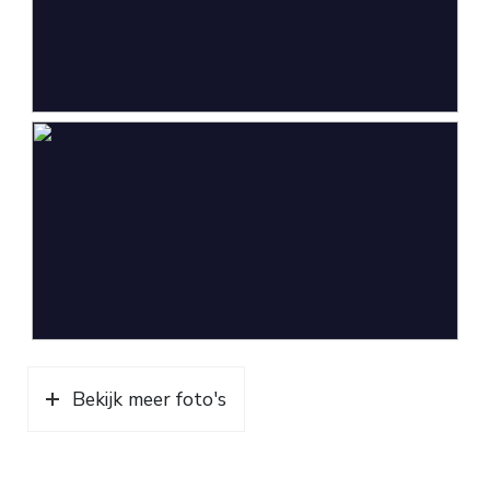
Copy of bank statement on which wages are paid
(last 2 months).
waar loon op gestort wordt (laatste 2 maanden).
Bekijk meer foto's