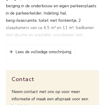
berging in de onderbouw en eigen parkeerplaats
in de parkeerkelder. Indeling: hal,
berg-/wasruimte, toilet met fonteintje, 2
slaapkamers van ca. 6.5 m² en 11 m², badkamer
met douche en wastafel, woonkamer met
moderne open keuken voorzien van
inductiekookplaat, oven, afzuigkap, koelkast en
Lees de volledige omschrijving
afwasmachine. Verwarming en warm water d.m.v.
een HR combiketel (2011). Deze leuke, goed
geïsoleerde woning is voorzien van een mooie
Contact
laminaatvloer. Het complex is voorzien van een
afgesloten entree met intercom en lift. Op zeer
Neem contact met ons op voor meer
korte afstand bevinden zich station Ede-Centrum,
informatie of maak een afspraak voor een
winkels en horecagelegenheden. Bouwjaar 2011.