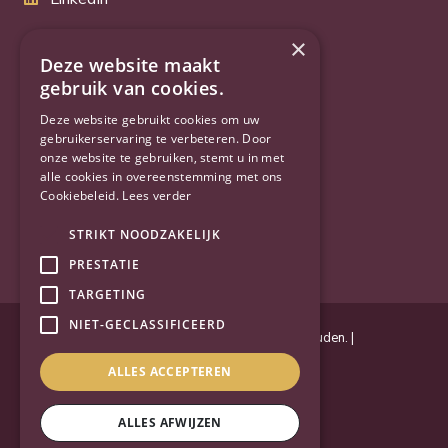
Twitter
×
Deze website maakt
gebruik van cookies.
YouTube
Deze website gebruikt cookies om uw
gebruikerservaring te verbeteren. Door
onze website te gebruiken, stemt u in met
alle cookies in overeenstemming met ons
Cookiebeleid.
Lees verder
STRIKT NOODZAKELIJK
PRESTATIE
TARGETING
NIET-GECLASSIFICEERD
Powered by
Goes & Roos
.
Alle rechten voorbehouden
. |
Privacyverklaring
|
Sitemap
ALLES ACCEPTEREN
ALLES AFWIJZEN