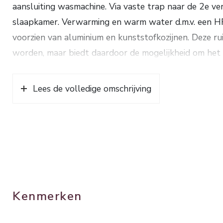
aansluiting wasmachine. Via vaste trap naar de 2e ve
slaapkamer. Verwarming en warm water d.m.v. een HR
voorzien van aluminium en kunststofkozijnen. Deze ru
worden, maar biedt daardoor de mogelijkheid om het
steenworp afstand bevindt zich een grote speelweide
winkelcentrum Tarthorst. Bouwjaar 1974. Inhoud ca
Lees de volledige omschrijving
Energielabel C.
Kenmerken