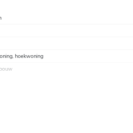
n
oning, hoekwoning
 bouw
k