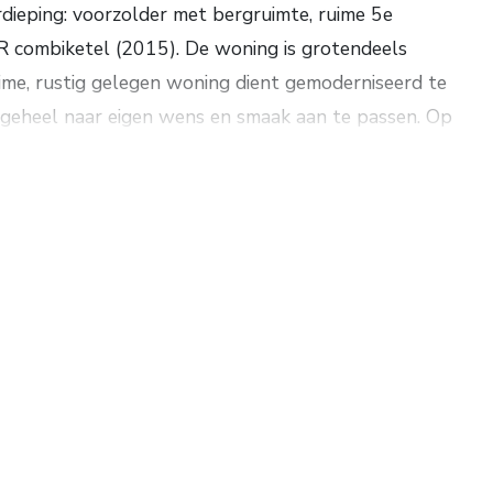
rdieping: voorzolder met bergruimte, ruime 5e
 combiketel (2015). De woning is grotendeels
ime, rustig gelegen woning dient gemoderniseerd te
 geheel naar eigen wens en smaak aan te passen. Op
 en op korte afstand een basisschool en
. 457 m³. Woonopp. ca. 132 m². Grondopp. 166 m².