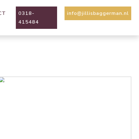
CT
0318-
info@jillisbaggerman.nl
415484