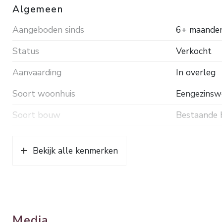
Algemeen
Aangeboden sinds
6+ maande
Status
Verkocht
Aanvaarding
In overleg
Soort woonhuis
Eengezinsw
Soort bouw
Bestaande
Bouwjaar
1974
Bekijk alle kenmerken
Soort dak
Pannen
Ligging
In woonwij
Oppervlakten en inhoud
Media