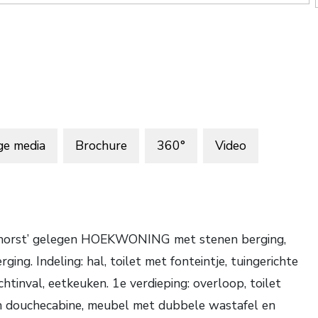
ge media
Brochure
360°
Video
‘Roghorst’ gelegen HOEKWONING met stenen berging,
ing. Indeling: hal, toilet met fonteintje, tuingerichte
htinval, eetkeuken. 1e verdieping: overloop, toilet
an douchecabine, meubel met dubbele wastafel en