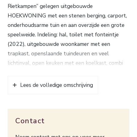
Rietkampen’’ gelegen uitgebouwde
HOEKWONING met een stenen berging, carport,
onderhoudsarme tuin en aan overzijde een grote
speelweide. Indeling: hal, toilet met fonteintje
(2022), uitgebouwde woonkamer met een
trapkast, openslaande tuindeuren en veel
lichtinval, open keuken met een koelkast, combi
magnetron, inductiekookplaat, afwasmachine en
een granieten aanrechtblad. 1e verdieping:
Lees de volledige omschrijving
overloop,
3 slaapkamers waarvan 2 met bergruimte,
badkamer met inloopdouche en wastafelmeubel.
Contact
Via een vaste trap naar de
2e verdieping: voorzolder met bergruimte en
Neem contact met ons op voor meer