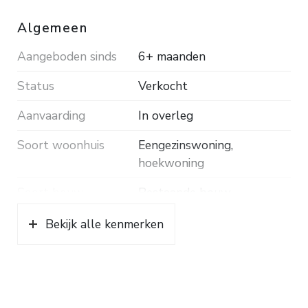
U bent van harte welkom om op de
Algemeen
bovengenoemde dagen de woning te bezichtigen.
Aangeboden sinds
6+ maanden
U hoeft dus geen afspraak te maken met ons
kantoor.
Status
Verkocht
Aanvaarding
In overleg
Soort woonhuis
Eengezinswoning,
hoekwoning
Soort bouw
Bestaande bouw
Bouwjaar
1993
Bekijk alle kenmerken
Soort dak
Pannen
Ligging
Aan rustige weg, in
woonwijk