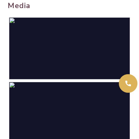
Media
Oppervlakten en inhoud
Wonen
108 m²
Overige inpandige ruimte
4 m²
Gebouwgebonden Buitenruimte
26 m²
Externe bergruimte
7 m²
Perceel
188 m²
Inhoud
386 m³
Indeling
Aantal kamers
6 kamers (5 slaapkamers)
Aantal badkamers
1 badkamer