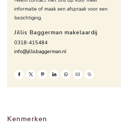
aansluiting wasmachine, 2 slaapkamers waarvan
informatie of maak een afspraak voor een
1 met dakkapel. Via een vlizotrap naar de
bezichtiging.
bergzolder. Verwarming en warm water d.m.v. een
HR combiketel (2013). De begane grond is
Jillis Baggerman makelaardij
grotendeels voorzien van vloerverwarming. Vele
0318-415484
voorzieningen zoals winkelcentrum Stadspoort,
info@jillisbaggerman.nl
bioscoop Pathé, scholen en uitvalswegen zijn in
de directe nabijheid aanwezig. De snelwegen A12
en A30 zijn binnen enkele minuten te bereiken.
Bouwjaar 1993. Inhoud. ca. 386 m³. Woonopp. ca.
108 m². Grondopp. 188 m². Energielabel C.
OPEN HUIS:
– vrijdag 9 februari 13.00 tot 15.00 uur
Kenmerken
– dinsdag 13 februari 10.00 tot 12.00 uur