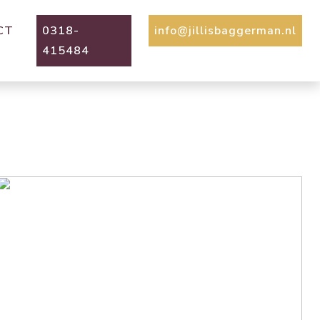
CT
0318-
info@jillisbaggerman.nl
415484