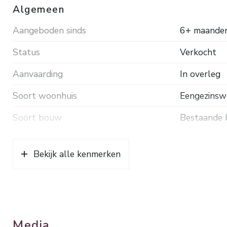
van vloerverwarming. De woning is nagenoeg geheel 
Algemeen
Grondopp. 765 m². Energielabel C.
Aangeboden sinds
6+ maande
Status
Verkocht
Aanvaarding
In overleg
Soort woonhuis
Eengezinswo
Soort bouw
Bestaande
Bouwjaar
1958
Bekijk alle kenmerken
Soort dak
Pannen
Ligging
In bosrijke
Oppervlakten en inhoud
Media