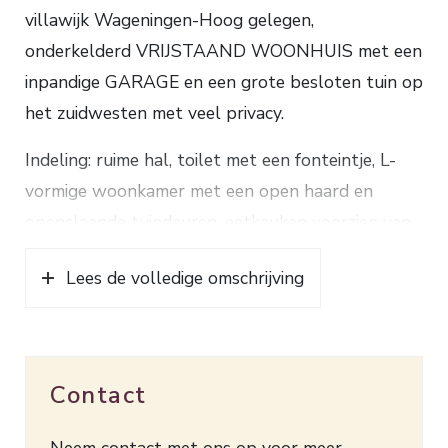
villawijk Wageningen-Hoog gelegen,
onderkelderd VRIJSTAAND WOONHUIS met een
inpandige GARAGE en een grote besloten tuin op
het zuidwesten met veel privacy.
Indeling: ruime hal, toilet met een fonteintje, L-
vormige woonkamer met een open haard en
openslaande tuindeuren, eetkeuken voorzien van
een koelkast, oven, kookplaat, dubbele spoelbak
Lees de volledige omschrijving
en een granieten aanrechtblad, bijkeuken met een
gootsteen en een aansluiting voor de wasmachine,
2e hal met vaste kasten, slaapkamer met toegang
tot de badkamer voorzien van een ligbad, toilet,
Contact
bidet en een wastafel.
1e verdieping: grote overloop met bergruimte,
Neem contact met ons op voor meer