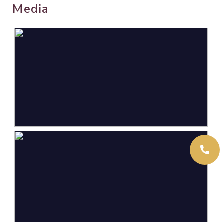
Oppervlakten en inhoud
Media
Wonen
263 m²
Overige inpandige ruimte
16 m²
Perceel
1.070 m²
Inhoud
1.033 m³
Indeling
Aantal kamers
5 kamers (4 slaapkamers)
Aantal badkamers
2 badkamers
Badkamervoorzieningen
Bidet, douche, dubbele
wastafel, ligbad, toilet,
wastafel