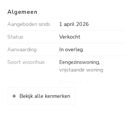
Bouwjaar ca 1977. Inhoud ca. 1.033 m³.
Woonopp. ca. 263 m². Grondopp. 1.070 m².
Algemeen
Energielabel C.
Aangeboden sinds
1 april 2026
Status
Verkocht
Aanvaarding
In overleg
Soort woonhuis
Eengezinswoning,
vrijstaande woning
Soort bouw
Bestaande bouw
Bouwjaar
1977
Bekijk alle kenmerken
Ligging
Aan rustige weg, beschutte
ligging, in bosrijke omgeving