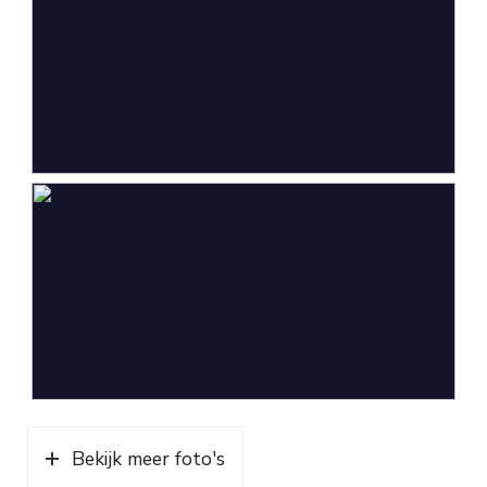
Parkeergelegenheid
Soort parkeergelegenheid
Op eigen terrein
Bekijk meer foto's