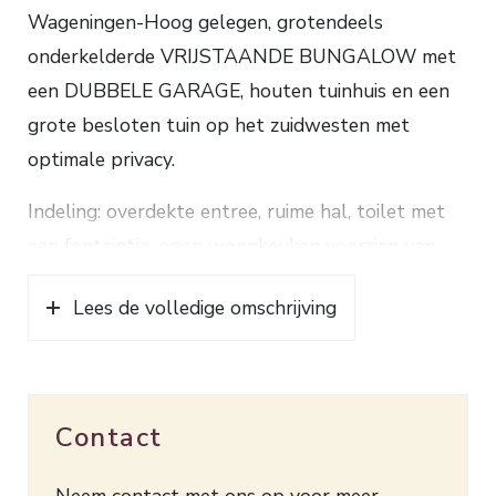
Wageningen-Hoog gelegen, grotendeels
onderkelderde VRIJSTAANDE BUNGALOW met
een DUBBELE GARAGE, houten tuinhuis en een
grote besloten tuin op het zuidwesten met
optimale privacy.
Indeling: overdekte entree, ruime hal, toilet met
een fonteintje, open woonkeuken voorzien van
een koelkast, vriezer, heteluchtoven,
Lees de volledige omschrijving
combimagnetron, inductiekookplaat, afzuigkap,
afwasmachine en een Quooker, woonkamer met
een houtkachel, hoog plafond en een schuifpui
naar het terras, 3 slaapkamers (voorheen 4)
Contact
waarvan 2 met een schuifkastenwand, badkamer
met een douchecabine, toilet en een
Neem contact met ons op voor meer