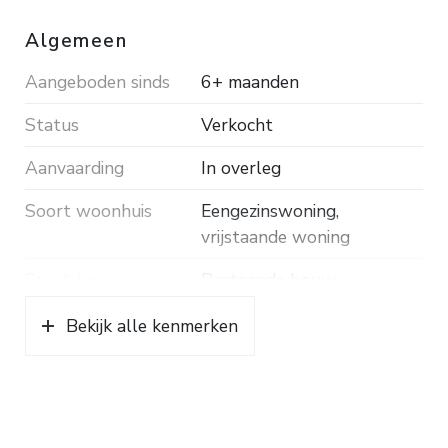
energielasten betekent. Het buitenschilderwerk is
in 2024 uitgevoerd.
Algemeen
Aangeboden sinds
6+ maanden
Bouwjaar ca. 1975. Inhoud ca. 1.006 m³.
Woonopp. ca. 239 m². Grondopp. 1.728 m².
Status
Verkocht
Energielabel B.
Aanvaarding
In overleg
Soort woonhuis
Eengezinswoning,
vrijstaande woning
Soort bouw
Bestaande bouw
Bouwjaar
1975
Bekijk alle kenmerken
Ligging
Aan rustige weg, beschutte
ligging, in bosrijke omgeving