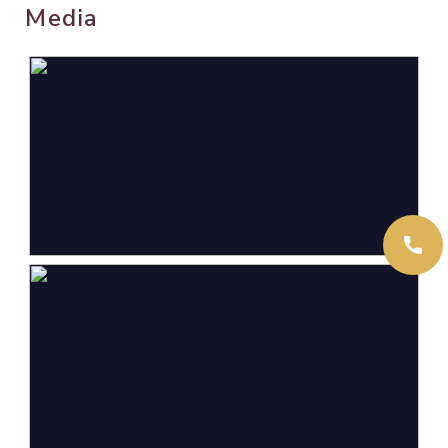
Oppervlakten en inhoud
Media
Wonen
239 m²
Overige inpandige ruimte
37 m²
Gebouwgebonden Buitenruimte
24 m²
Externe bergruimte
10 m²
Perceel
1.728 m²
Inhoud
1.006 m³
Indeling
Aantal kamers
7 kamers (5 slaapkamers)
Aantal badkamers
2 badkamers
Badkamervoorzieningen
Douche, dubbele wastafel,