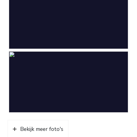
Tuin
Tuin rondom
Garage
Capaciteit
2 auto's
Voorzieningen
Elektra
Parkeergelegenheid
Soort parkeergelegenheid
Op eigen terrein
Bekijk meer foto's