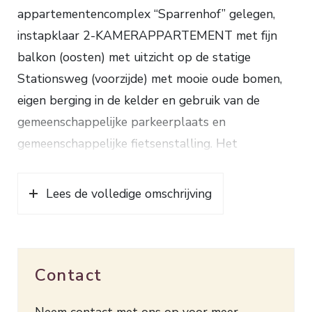
appartementencomplex “Sparrenhof” gelegen,
instapklaar 2-KAMERAPPARTEMENT met fijn
balkon (oosten) met uitzicht op de statige
Stationsweg (voorzijde) met mooie oude bomen,
eigen berging in de kelder en gebruik van de
gemeenschappelijke parkeerplaats en
gemeenschappelijke fietsenstalling. Het
appartementengebouw is op korte afstand van
het centrum, NS-station Ede-Wageningen, de
Lees de volledige omschrijving
bossen en de uitvalswegen gelegen.
Indeling: hal met diverse vaste kasten, toilet met
fonteintje, keuken met hoekopstelling voorzien
Contact
van inductiekookplaat, afzuigkap, combi-
magnetron, afwasmachine en koelkast met
Neem contact met ons op voor meer