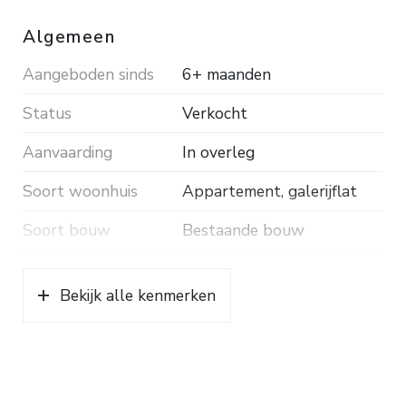
maand.
Algemeen
Aangeboden sinds
6+ maanden
Status
Verkocht
Aanvaarding
In overleg
Soort woonhuis
Appartement, galerijflat
Soort bouw
Bestaande bouw
Bouwjaar
1965
Bekijk alle kenmerken
Ligging
Vrij uitzicht
Oppervlakten en inhoud
Wonen
71 m²