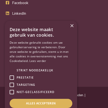
Facebook
LinkedIn
Twitter
×
Deze website maakt
gebruik van cookies.
YouTube
Deze website gebruikt cookies om uw
gebruikerservaring te verbeteren. Door
onze website te gebruiken, stemt u in met
alle cookies in overeenstemming met ons
Cookiebeleid.
Lees verder
STRIKT NOODZAKELIJK
PRESTATIE
TARGETING
NIET-GECLASSIFICEERD
Powered by
Goes & Roos
.
Alle rechten voorbehouden
. |
Privacyverklaring
|
Sitemap
ALLES ACCEPTEREN