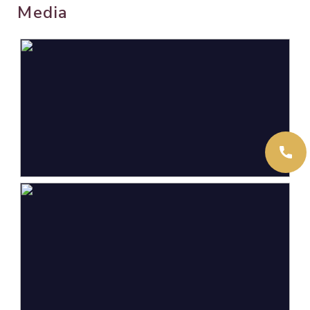
Media
Gebouwgebonden Buitenruimte
5 m²
Externe bergruimte
4 m²
Inhoud
218 m³
Indeling
Aantal kamers
2 kamers (1 slaapkamer)
Aantal badkamers
1 badkamer
Badkamervoorzieningen
Ligbad,
wasmachineaansluiting,
wastafel
Aantal woonlagen
1
Voorzieningen
Lift