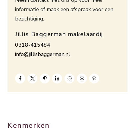
gemoderniseerd te worden, wat u de mogelijkheid
informatie of maak een afspraak voor een
geeft om het geheel naar eigen wens en smaak
bezichtiging.
aan te passen.
Bouwjaar ca. 1967. Inhoud ca. 262 m³. Woonopp.
Jillis Baggerman makelaardij
ca. 84 m². Energielabel C.
0318-415484
De servicekosten bedragen € 165,– (exclusief €
info@jillisbaggerman.nl
120,– voorschot stookkosten) per maand.
Mogelijkheid tot het bijkopen van een garage
(vraagprijs € 29.500,– k.k., servicekosten € 15,–
per maand).
Kenmerken