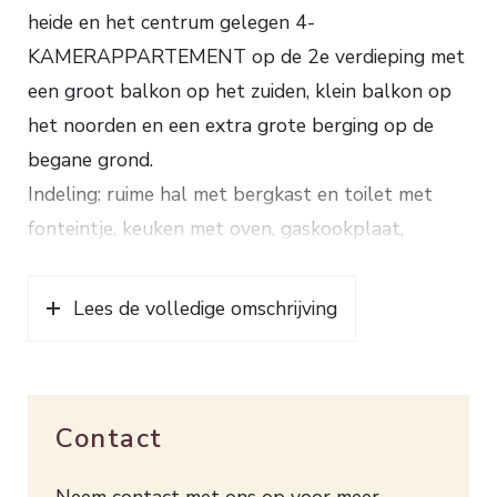
heide en het centrum gelegen 4-
KAMERAPPARTEMENT op de 2e verdieping met
een groot balkon op het zuiden, klein balkon op
het noorden en een extra grote berging op de
begane grond.
Indeling: ruime hal met bergkast en toilet met
fonteintje, keuken met oven, gaskookplaat,
afzuigkap en toegang tot balkon en badkamer
met douche, wastafel en aansluiting wasmachine,
Lees de volledige omschrijving
lichte woon- en eetkamer, 2 slaapkamers
waarvan 1 met toegang tot de badkamer.
Verwarming d.m.v. blokverwarming en warm
Contact
water via een geiser. Deze mooi gelegen woning is
grotendeels voorzien van dubbel glas en dient
Neem contact met ons op voor meer