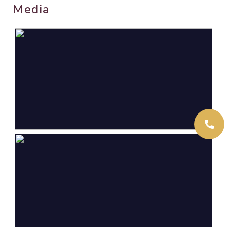
Media
Gebouwgebonden Buitenruimte
17 m²
Externe bergruimte
11 m²
Inhoud
262 m³
Indeling
Aantal kamers
4 kamers (2 slaapkamers)
Aantal badkamers
1 badkamer
Badkamervoorzieningen
Douche, wastafel
Aantal woonlagen
1
Voorzieningen
Natuurlijke ventilatie
Energie