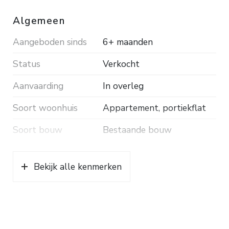
Algemeen
Aangeboden sinds
6+ maanden
Status
Verkocht
Aanvaarding
In overleg
Soort woonhuis
Appartement, portiekflat
Soort bouw
Bestaande bouw
Bouwjaar
1967
Bekijk alle kenmerken
Ligging
Aan rustige weg
Oppervlakten en inhoud
Wonen
84 m²