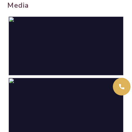
Media
Oppervlakten en inhoud
Wonen
119 m²
Gebouwgebonden Buitenruimte
1 m²
Externe bergruimte
21 m²
Perceel
123 m²
Inhoud
416 m³
Indeling
Aantal kamers
4 kamers (3 slaapkamers)
Aantal badkamers
1 badkamer
Badkamervoorzieningen
Douche, dubbele wastafel,