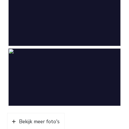
Parkeergelegenheid
Soort parkeergelegenheid
Op eigen terrein, openbaar
parkeren
Bekijk meer foto's