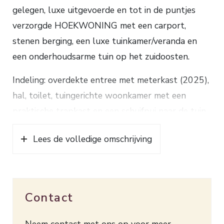
gelegen, luxe uitgevoerde en tot in de puntjes
verzorgde HOEKWONING met een carport,
stenen berging, een luxe tuinkamer/veranda en
een onderhoudsarme tuin op het zuidoosten.
Indeling: overdekte entree met meterkast (2025),
hal, toilet, tuingerichte woonkamer met een
praktische trapkast en een schuifpui naar de tuin,
de half open keuken in hoekopstelling is voorzien
Lees de volledige omschrijving
van een inductiekookplaat, afzuigkap, combi-oven,
afwasmachine en een koel-/vriescombinatie;
1e verdieping: overloop, 2 royale (voormalig 3)
Contact
slaapkamers, de vergrote badkamer beschikt over
een ruime douchecabine met stort- en
Neem contact met ons op voor meer