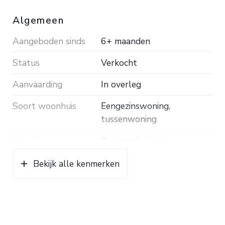
Algemeen
Aangeboden sinds
6+ maanden
Status
Verkocht
Aanvaarding
In overleg
Soort woonhuis
Eengezinswoning,
tussenwoning
Soort bouw
Bestaande bouw
Bouwjaar
1974
Bekijk alle kenmerken
Soort dak
Pannen
Ligging
Aan rustige weg, in
woonwijk