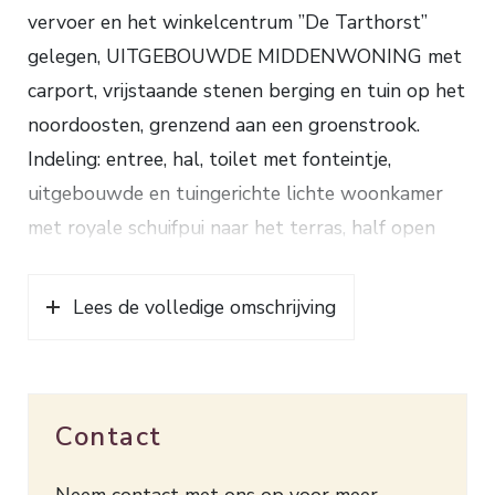
vervoer en het winkelcentrum ”De Tarthorst”
gelegen, UITGEBOUWDE MIDDENWONING met
carport, vrijstaande stenen berging en tuin op het
noordoosten, grenzend aan een groenstrook.
Indeling: entree, hal, toilet met fonteintje,
uitgebouwde en tuingerichte lichte woonkamer
met royale schuifpui naar het terras, half open
keuken met hoekopstelling voorzien van 4-pits
gaskookplaat, rvs afzuigkap, oven, losse
Lees de volledige omschrijving
afwasmachine en koel-/vriescombinatie. 1e
verdieping: ruime overloop met bergkast, 2
slaapkamers waarvan 1 met een Frans balkon,
Contact
badkamer met inloopdouche, wastafelmeubel en
toilet. De mogelijkheid bestaat om de slaapkamer
Neem contact met ons op voor meer