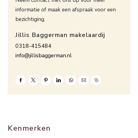
aan de achterzijde te splitsen zodat er 3
informatie of maak een afspraak voor een
slaapkamers op deze verdieping gerealiseerd
bezichtiging.
kunnen worden. Via een vaste trap naar de 2e
verdieping: overloop met dakraam, bergruimte en
Jillis Baggerman makelaardij
opstelling HR combiketel, slaapkamer met
0318-415484
dakraam en wastafel. Deze woning dient te
info@jillisbaggerman.nl
worden gemoderniseerd.
Verwarming en warm water d.m.v. een HR
combiketel (huur). Er zijn 10 zonnepanelen
aanwezig, wat een interessante besparing op de
energielasten betekent. De woning is voorzien van
dak- en muurisolatie en dubbele beglazing.
Bouwjaar 1974. Inhoud ca. 477 m³. Woonopp. ca.
Kenmerken
125 m². Grondopp. 127 m². Energielabel B.