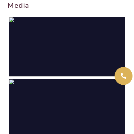
Media
Oppervlakten en inhoud
Wonen
125 m²
Gebouwgebonden Buitenruimte
1 m²
Externe bergruimte
6 m²
Perceel
127 m²
Inhoud
477 m³
Indeling
Aantal kamers
4 kamers (3 slaapkamers)
Aantal badkamers
1 badkamer
Badkamervoorzieningen
Douche, toilet, wastafel