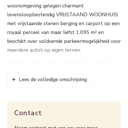
woonomgeving gelegen charmant
levensloopbestendig VRIJSTAAND WOONHUIS
met vrijstaande stenen berging en carport op een
royaal perceel van maar liefst 1.095 m² en
beschikt over voldoende parkeermogelijkheid voor
meerdere auto’s op eigen terrein.
Indeling: entree, hal met granitovloer, toilet met
fonteintje, lichte woonkamer met diverse
Lees de volledige omschrijving
zithoeken, gezellige haard en
glas in lood bovenlichten, gesloten woonkeuken
voorzien van gaskookplaat, afzuigkap, oven,
koel-/vriescombinatie en vaatwasser. De keuken
Contact
geeft toegang tot de provisiekelder, bijkeuken
met bergruimte, cv opstelling en aansluiting voor
Neem contact met ons op voor meer