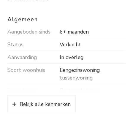
112 m². Grondopp. 160 m². Energielabel B.
Algemeen
Aangeboden sinds
6+ maanden
Status
Verkocht
Aanvaarding
In overleg
Soort woonhuis
Eengezinswoning,
tussenwoning
Soort bouw
Bestaande bouw
Bouwjaar
1987
Bekijk alle kenmerken
Soort dak
Pannen
Ligging
Vrij uitzicht