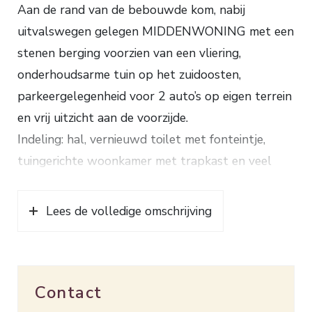
Aan de rand van de bebouwde kom, nabij
uitvalswegen gelegen MIDDENWONING met een
stenen berging voorzien van een vliering,
onderhoudsarme tuin op het zuidoosten,
parkeergelegenheid voor 2 auto’s op eigen terrein
en vrij uitzicht aan de voorzijde.
Indeling: hal, vernieuwd toilet met fonteintje,
tuingerichte woonkamer met trapkast en veel
lichtinval, open keuken voorzien van
koel-/vriescombinatie, afwasmachine,
Lees de volledige omschrijving
combimagnetron, gaskookplaat en afzuigkap.
1e verdieping: overloop, 3 slaapkamers, badkamer
voorzien van een ligbad, toilet en een
Contact
wastafelmeubel.
Via een vaste trap naar de 2e verdieping: