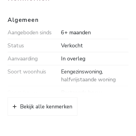
wonen! Bouwjaar 2004. Inhoud ca. 753 m³.
Woonopp. ca. 178 m². Grondopp. 302 m².
Algemeen
Energielabel A.
Aangeboden sinds
6+ maanden
Status
Verkocht
Aanvaarding
In overleg
Soort woonhuis
Eengezinswoning,
halfvrijstaande woning
Soort bouw
Bestaande bouw
Bouwjaar
2004
Bekijk alle kenmerken
Soort dak
Pannen
Ligging
In woonwijk