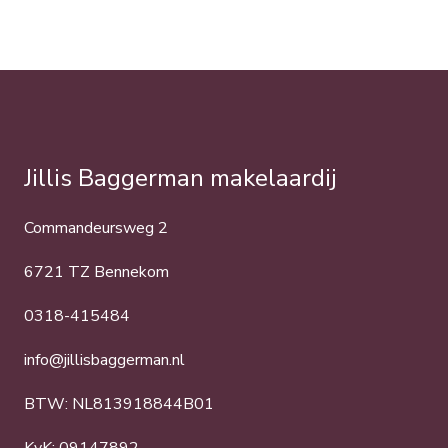
Jillis Baggerman makelaardij
Commandeursweg 2
6721 TZ Bennekom
0318-415484
info@jillisbaggerman.nl
BTW: NL813918844B01
KvK: 09147892