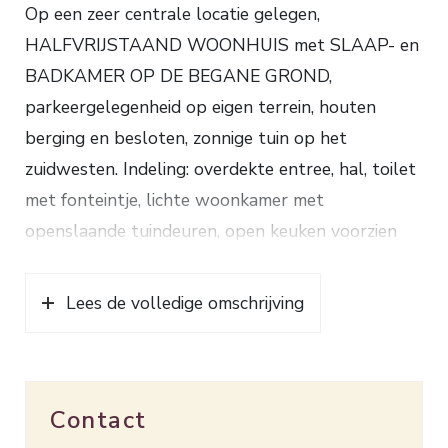
Op een zeer centrale locatie gelegen,
HALFVRIJSTAAND WOONHUIS met SLAAP- en
BADKAMER OP DE BEGANE GROND,
parkeergelegenheid op eigen terrein, houten
berging en besloten, zonnige tuin op het
zuidwesten. Indeling: overdekte entree, hal, toilet
met fonteintje, lichte woonkamer met
openslaande tuindeuren, open keuken voorzien
van inductiekookplaat, afzuigkap,
combimagnetron, koel-/vriescombinatie,
Lees de volledige omschrijving
afwasmachine en vrij uitzicht aan de voorzijde,
slaapkamer met deur naar de tuin, vaste kasten,
inloopkast en toegang tot de badkamer voorzien
Contact
van douchecabine, dubbele wastafelmeubel,
toilet en aansluiting wasapparatuur. 1e