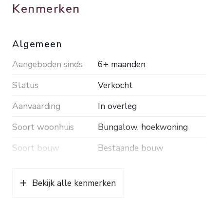
een toetredingsbedrag van € 1.135,-
Kenmerken
verschuldigd. De minimale toetredingsleeftijd is 55
jaar. De servicekosten bedragen € 120,- per
Algemeen
maand.
Aangeboden sinds
6+ maanden
Status
Verkocht
Aanvaarding
In overleg
Soort woonhuis
Bungalow, hoekwoning
Soort bouw
Bestaande bouw
Bouwjaar
1973
Bekijk alle kenmerken
Ligging
Aan rustige weg, in
woonwijk