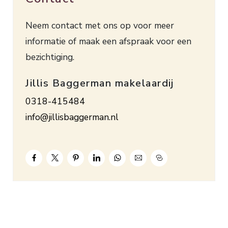
wasmachine en toegang tot het terras,
Neem contact met ons op voor meer
slaapkamer met moderne badkamer (2015) met
informatie of maak een afspraak voor een
douche voorzien van vouw-douchescherm,
bezichtiging.
wastafelmeubel, toilet, designradiator en
vloerverwarming (elektrisch).
Jillis Baggerman makelaardij
1e verdieping: overloop, ruime slaapkamer met
0318-415484
wastafel, 2e toilet en royale hobbyruimte met
info@jillisbaggerman.nl
dakvenster, ook te gebruiken als slaapkamer. De
hal, woonkamer, keuken en bijkeuken/berging zijn
voorzien van een nette laminaatvloer.
Verwarming en warm water d.m.v. een HR
combiketel (2019). Bouwjaar 1973. Inhoud ca.
328 m³. Woonopp. ca. 97 m². Energielabel C. Aan
de actieve Vereniging van Eigenaren is eenmalig