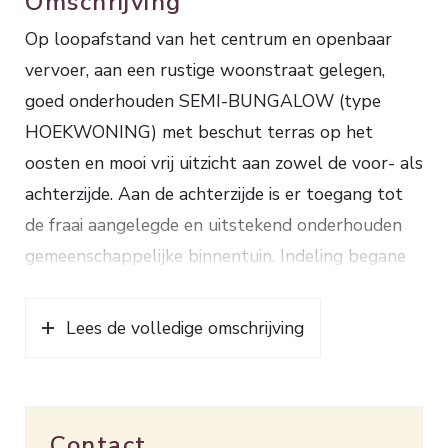
Omschrijving
Op loopafstand van het centrum en openbaar
vervoer, aan een rustige woonstraat gelegen,
goed onderhouden SEMI-BUNGALOW (type
HOEKWONING) met beschut terras op het
oosten en mooi vrij uitzicht aan zowel de voor- als
achterzijde. Aan de achterzijde is er toegang tot
de fraai aangelegde en uitstekend onderhouden
gemeenschappelijke binnentuin. Indeling begane
grond: entree, hal met trapkast, lichte
woonkamer met zijraam, half open keuken met
Lees de volledige omschrijving
keukenblok (2015) voorzien van
inductiekookplaat, afzuigkap,
koel-/vriescombinatie en afwasmachine,
Contact
aansluitend de bijkeuken/berging met aansluiting