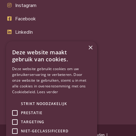
Instagram
Facebook
LinkedIn
Twitter
×
Deze website maakt
gebruik van cookies.
YouTube
Deze website gebruikt cookies om uw
gebruikerservaring te verbeteren. Door
onze website te gebruiken, stemt u in met
alle cookies in overeenstemming met ons
Cookiebeleid.
Lees verder
STRIKT NOODZAKELIJK
PRESTATIE
TARGETING
NIET-GECLASSIFICEERD
Powered by
Goes & Roos
.
Alle rechten voorbehouden
. |