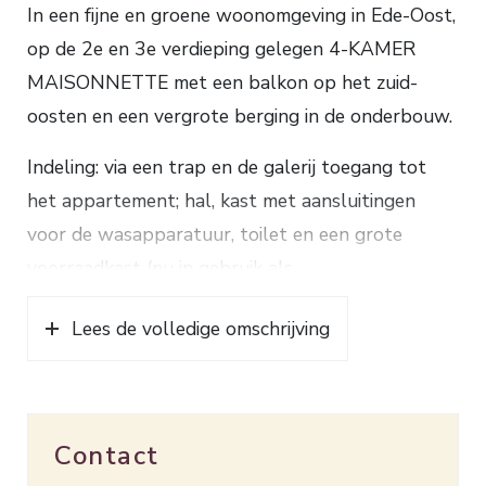
In een fijne en groene woonomgeving in Ede-Oost,
op de 2e en 3e verdieping gelegen 4-KAMER
MAISONNETTE met een balkon op het zuid-
oosten en een vergrote berging in de onderbouw.
Indeling: via een trap en de galerij toegang tot
het appartement; hal, kast met aansluitingen
voor de wasapparatuur, toilet en een grote
voorraadkast (nu in gebruik als
werk-/studeerruimte), lichte woonkamer met een
Lees de volledige omschrijving
parketvloer, aansluiting voor een houtkachel en
toegang tot het balkon, half open keuken
voorzien van inbouwapparatuur: 5-pits
gaskookplaat, afzuigkap, oven, afwasmachine en
Contact
een vriezer.