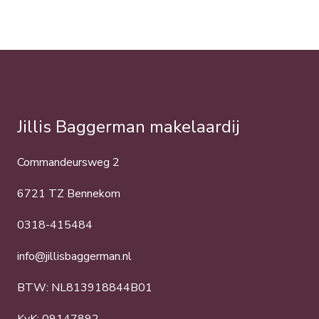
Jillis Baggerman makelaardij
Commandeursweg 2
6721 TZ Bennekom
0318-415484
info@jillisbaggerman.nl
BTW: NL813918844B01
KvK: 09147892