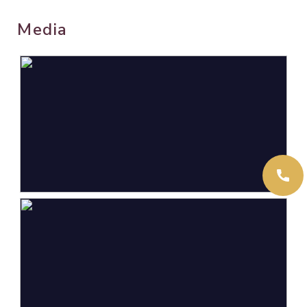
Wonen
85 m²
Media
Gebouwgebonden Buitenruimte
4 m²
Externe bergruimte
22 m²
Inhoud
266 m³
Indeling
Aantal kamers
4 kamers (3 slaapkamers)
Aantal badkamers
1 badkamer
Badkamervoorzieningen
Douche, ligbad, toilet,
vloerverwarming,
wastafelmeubel
Aantal woonlagen
2