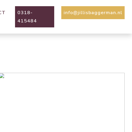
CT
0318-
info@jillisbaggerman.nl
415484