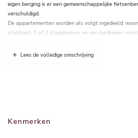
eigen berging is er een gemeenschappelijke fietsenber
verschuldigd.
De appartementen worden als volgt ingedeeld: woon
plaatsen), 1 of 2 slaapkamers en een badkamer voorz
Hiervoor wordt een stelpost opgenomen en deze kan 
badkamerspecialist.
Lees de volledige omschrijving
De appartementen worden volgens de regels van “Tr
oude dorpskernen” gemoderniseerd. Hierbij wordt het
appartementen worden hierbij zo goed mogelijk nag
van een eigen HR-combiketel. In de appartementen 
om technische reden niet mogelijk is, zal een plaatrad
transformatie geldende bouwvoorschriften, zal een en
Er is geen bouwrente verschuldigd!
Kenmerken
Koopsommen: