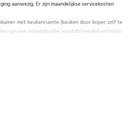
ging aanwezig. Er zijn maandelijkse servicekosten
kamer met keukenruimte (keuken door koper zelf te
ien van een inloopdouche, wastafelmeubel en toilet.
koper zelf uitzoeken bij een aangewezen
ansformatie met behoud van historische panden in
 milieu gespaard omdat er geen sloop plaatsvindt. De
eïsoleerd en voor verwarming en warm water voorzien
wordt vloerverwarming aangebracht en daar waar dit
iator worden geplaatst. Bij oplevering, volgens de bij
ergielabel aanwezig zijn.