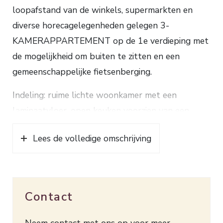
loopafstand van de winkels, supermarkten en
diverse horecagelegenheden gelegen 3-
KAMERAPPARTEMENT op de 1e verdieping met
de mogelijkheid om buiten te zitten en een
gemeenschappelijke fietsenberging.
Indeling: ruime lichte woonkamer met een
laminaatvloer, open keuken voorzien van een
gaskookplaat en een afzuigkap, 2 slaapkamers,
Lees de volledige omschrijving
badkamer met een douche, toilet, wastafel en een
aansluiting voor de wasmachine.
Verwarming en warm water d.m.v. een HR
Contact
combiketel (2010). Dit leuke appartement is
geheel voorzien van dubbel glas en een
Neem contact met ons op voor meer