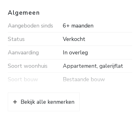
Algemeen
Aangeboden sinds
6+ maanden
Status
Verkocht
Aanvaarding
In overleg
Soort woonhuis
Appartement, galerijflat
Soort bouw
Bestaande bouw
Bouwjaar
1928
Bekijk alle kenmerken
Soort dak
Pannen
Ligging
In centrum
Oppervlakten en inhoud