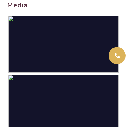
Media
Wonen
50 m²
Inhoud
162 m³
Indeling
Aantal kamers
3 kamers (2 slaapkamers)
Aantal badkamers
1 badkamer
Badkamervoorzieningen
Douche, toilet,
wasmachineaansluiting,
wastafel
Aantal woonlagen
1
Energie