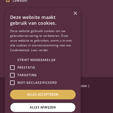
LinkedIn
Twitter
×
Deze website maakt
gebruik van cookies.
YouTube
Deze website gebruikt cookies om uw
gebruikerservaring te verbeteren. Door
onze website te gebruiken, stemt u in met
alle cookies in overeenstemming met ons
Cookiebeleid.
Lees verder
STRIKT NOODZAKELIJK
PRESTATIE
TARGETING
NIET-GECLASSIFICEERD
Powered by
Goes & Roos
.
Alle rechten voorbehouden
. |
Privacyverklaring
|
Sitemap
ALLES ACCEPTEREN
ALLES AFWIJZEN