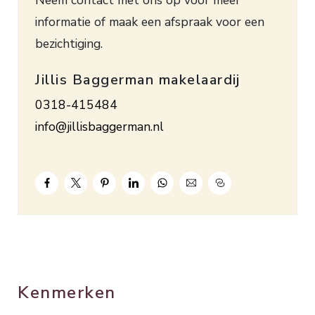
laminaatvloer.
informatie of maak een afspraak voor een
Bouwjaar ca. 1928. Inhoud ca. 162 m³.
bezichtiging.
Woonoppervlakte ca. 50 m². Energielabel A.
Jillis Baggerman makelaardij
0318-415484
info@jillisbaggerman.nl
Kenmerken