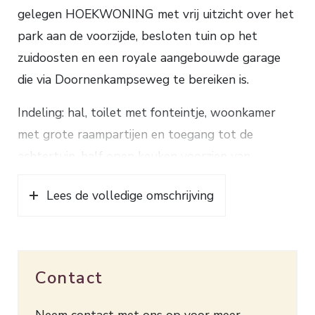
gelegen HOEKWONING met vrij uitzicht over het
park aan de voorzijde, besloten tuin op het
zuidoosten en een royale aangebouwde garage
die via Doornenkampseweg te bereiken is.
Indeling: hal, toilet met fonteintje, woonkamer
met grote raampartijen en toegang tot de
achtertuin, half open keuken voorzien van
benodigde inbouwapparatuur.
Lees de volledige omschrijving
1e verdieping: overloop, 3 ruime slaapkamers,
badkamer voorzien van douche, wastafel en toilet.
Via vaste trap naar de 2e verdieping: ruime
overloop met installatie voor de wasapparatuur
Contact
en bergruimte, slaapkamer voorzien van dakkapel
en een dakraam met leuk uitzicht over het park.
Neem contact met ons op voor meer