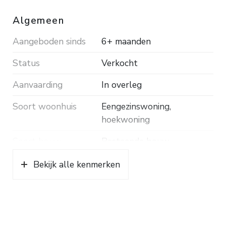
Algemeen
Aangeboden sinds
6+ maanden
Status
Verkocht
Aanvaarding
In overleg
Soort woonhuis
Eengezinswoning,
hoekwoning
Soort bouw
Bestaande bouw
Bouwjaar
1982
Bekijk alle kenmerken
Soort dak
Pannen
Ligging
In woonwijk