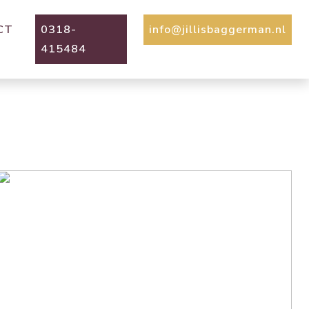
CT
0318-
info@jillisbaggerman.nl
415484