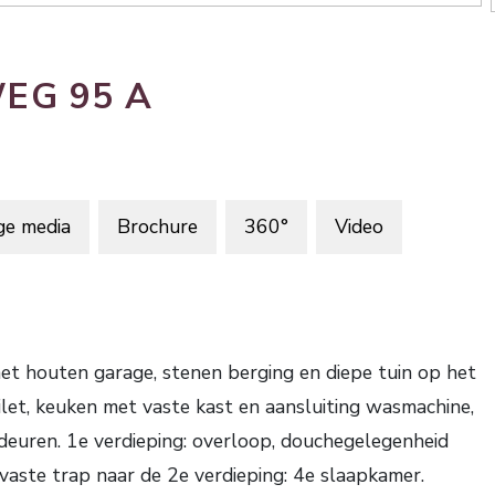
WEG
95
A
ge media
Brochure
360°
Video
uten garage, stenen berging en diepe tuin op het
oilet, keuken met vaste kast en aansluiting wasmachine,
euren. 1e verdieping: overloop, douchegelegenheid
vaste trap naar de 2e verdieping: 4e slaapkamer.