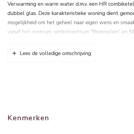
Verwarming en warm water d.m.v. een HR combiketel
dubbel glas. Deze karakteristieke woning dient gemo
mogelijkheid om het geheel naar eigen wens en smaak
vanaf het centrum, winkelcentrum “Rozenplein” en N
1959. Inhoud. ca. 317 m³. Woonopp. ca. 87 m². Grond
Lees de volledige omschrijving
Kenmerken