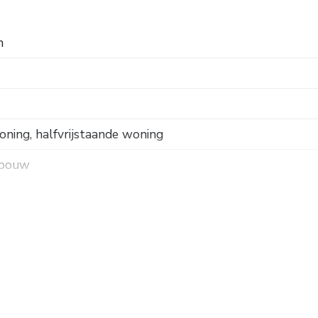
n
ning, halfvrijstaande woning
 bouw
k