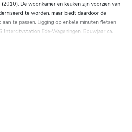
 (2010). De woonkamer en keuken zijn voorzien van
derniseerd te worden, maar biedt daardoor de
 aan te passen. Ligging op enkele minuten fietsen
S Intercitystation Ede-Wageningen. Bouwjaar ca.
opp. 280 m². Energielabel F.