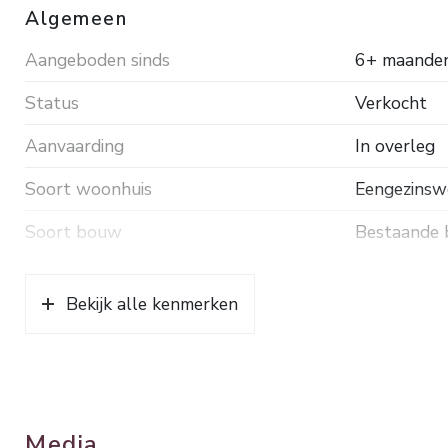
Algemeen
Aangeboden sinds
6+ maande
Status
Verkocht
Aanvaarding
In overleg
Soort woonhuis
Eengezinswo
Soort bouw
Bestaande
Bouwjaar
1959
Bekijk alle kenmerken
Soort dak
Pannen
Ligging
In woonwij
Oppervlakten en inhoud
Media