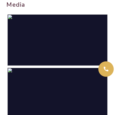
woonwijk
Media
ziekenhuis “De Gelderse Vallei” en de
uitvalswegen naar de snelwegen A12 en A30 zijn
Oppervlakten en inhoud
in directe nabijheid gelegen.
Wonen
129 m²
Bouwjaar 1990. Inhoud. ca. 436 m³. Woonopp. ca.
Externe bergruimte
7 m²
129 m². Perceelopp. 198 m². Energielabel A.
Perceel
198 m²
Inhoud
436 m³
Indeling
Aantal kamers
5 kamers (4 slaapkamers)
Aantal badkamers
1 badkamer
Badkamervoorzieningen
Dubbele wastafel,