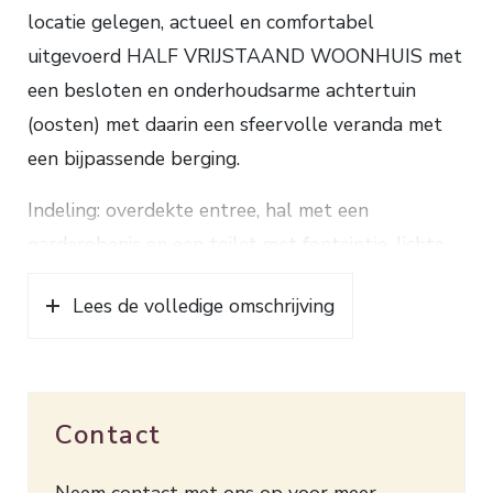
locatie gelegen, actueel en comfortabel
uitgevoerd HALF VRIJSTAAND WOONHUIS met
een besloten en onderhoudsarme achtertuin
(oosten) met daarin een sfeervolle veranda met
een bijpassende berging.
Indeling: overdekte entree, hal met een
garderobenis en een toilet met fonteintje, lichte
woonkamer met een praktische trapkast, de
Lees de volledige omschrijving
eetkeuken heeft een L-vormige keuken en is
voorzien van een inductie kookplaat, rvs-
afzuigkap, oven, magnetron, koelkast en een
ingebouwde koffiemachine, aansluitend de
Contact
achterentree/bijkeuken met een ruime
voorraad-/cv-kast;
Neem contact met ons op voor meer