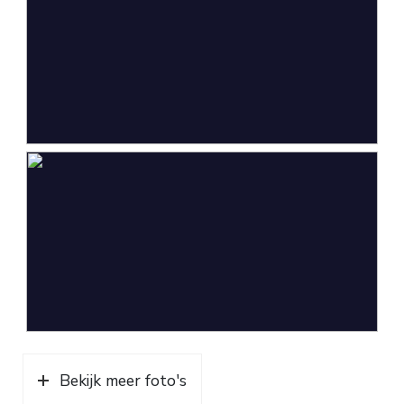
Eigendomssituatie
Volle eigendom
Buitenruimte
Tuin
Achtertuin, voortuin, zijtuin
Parkeergelegenheid
Soort parkeergelegenheid
Openbaar parkeren
Bekijk meer foto's