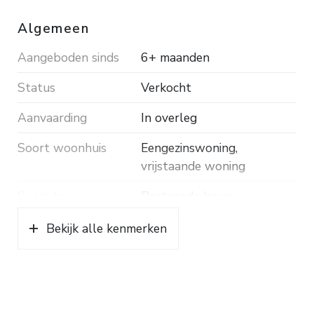
woning is geheel geïsoleerd en nagenoeg geheel
Algemeen
voorzien van HR++ beglazing. Bouwjaar 1961.
Aangeboden sinds
6+ maanden
Inhoud ca. 537 m³. Woonopp. ca. 144 m².
Grondopp. 430 m². Energielabel B.
Status
Verkocht
Aanvaarding
In overleg
Soort woonhuis
Eengezinswoning,
vrijstaande woning
Soort bouw
Bestaande bouw
Bouwjaar
1961
Bekijk alle kenmerken
Soort dak
Pannen
Ligging
Aan rustige weg, vrij
uitzicht