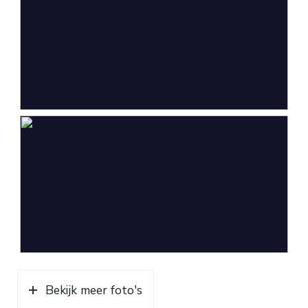
Parkeergelegenheid
Soort parkeergelegenheid
Op eigen terrein
Bekijk meer foto's