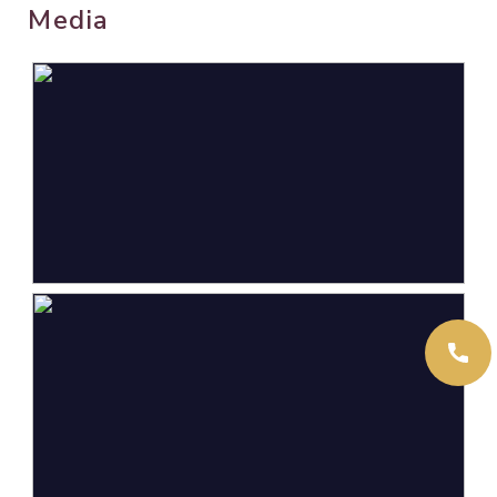
Media
Oppervlakten en inhoud
Wonen
144 m²
Overige inpandige ruimte
8 m²
Externe bergruimte
25 m²
Perceel
430 m²
Inhoud
537 m³
Indeling
Aantal kamers
5 kamers (4 slaapkamers)
Aantal badkamers
1 badkamer
Badkamervoorzieningen
Douche, ligbad, toilet