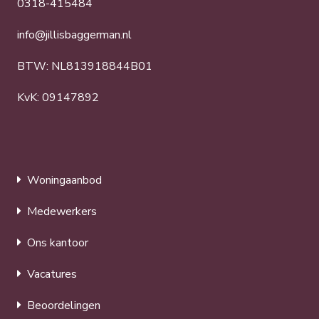
0318-415484
info@jillisbaggerman.nl
BTW: NL813918844B01
KvK: 09147892
Woningaanbod
Medewerkers
Ons kantoor
Vacatures
Beoordelingen