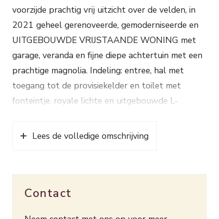
voorzijde prachtig vrij uitzicht over de velden, in
2021 geheel gerenoveerde, gemoderniseerde en
UITGEBOUWDE VRIJSTAANDE WONING met
garage, veranda en fijne diepe achtertuin met een
prachtige magnolia. Indeling: entree, hal met
toegang tot de provisiekelder en toilet met
fonteintje, royale lichte en uitgebouwde L-
vormige woonkamer met fraaie doorkijk gashaard
(met zuinige eco-stand), prachtig uitzicht aan de
Lees de volledige omschrijving
voorzijde en openslaande tuindeuren aan de
achterzijde, open keuken met modern keukenblok
met composiet aanrechtblad en voorzien van
Contact
inductiekookplaat, afzuigkap, combi-oven,
afwasmachine, koel-/vriescombinatie en
Neem contact met ons op voor meer