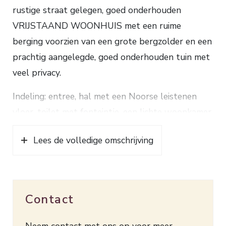
rustige straat gelegen, goed onderhouden
VRIJSTAAND WOONHUIS met een ruime
berging voorzien van een grote bergzolder en een
prachtig aangelegde, goed onderhouden tuin met
veel privacy.
Indeling: entree, hal met een Noorse leistenen
vloer, toilet met fonteintje, een lichte woonkamer
met een massief eiken whitewash vloer, ruime
Lees de volledige omschrijving
eetkeuken met eveneens een Noorse leistenen
vloer en de keukenopstelling voorzien van een
granieten aanrechtblad, 5-pits gaskookplaat,
RVS-afzuigkap, combi-oven, afwasmachine en een
Contact
koelkast, aansluitend de praktische bijkeuken met
aansluitingen voor de wasapparatuur. Vanuit de
Neem contact met ons op voor meer