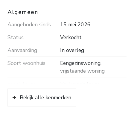
Algemeen
Bouwjaar 1984. Inhoud ca. 653 m³. Woonopp. ca.
142 m². Grondopp. 401 m². Energielabel B.
Aangeboden sinds
15 mei 2026
Status
Verkocht
Aanvaarding
In overleg
Soort woonhuis
Eengezinswoning,
vrijstaande woning
Soort bouw
Bestaande bouw
Bouwjaar
1984
Bekijk alle kenmerken
Soort dak
Pannen
Ligging
Aan rustige weg, in
woonwijk