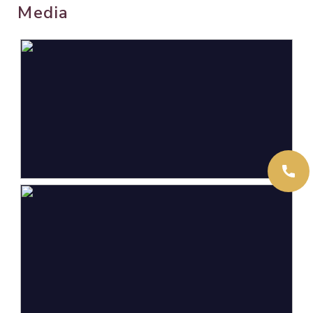
Media
Oppervlakten en inhoud
Wonen
142 m²
Overige inpandige ruimte
44 m²
Perceel
401 m²
Inhoud
653 m³
Indeling
Aantal kamers
5 kamers (4 slaapkamers)
Aantal badkamers
1 badkamer
Badkamervoorzieningen
Dubbele wastafel,
inloopdouche, ligbad, toilet