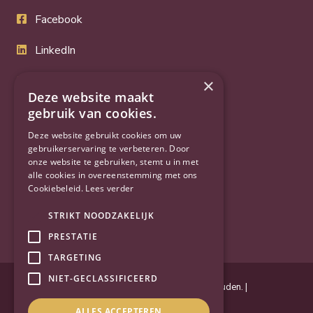
Facebook
LinkedIn
Twitter
×
Deze website maakt
YouTube
gebruik van cookies.
Deze website gebruikt cookies om uw
gebruikerservaring te verbeteren. Door
onze website te gebruiken, stemt u in met
alle cookies in overeenstemming met ons
Cookiebeleid.
Lees verder
STRIKT NOODZAKELIJK
PRESTATIE
TARGETING
NIET-GECLASSIFICEERD
Powered by
Goes & Roos
.
Alle rechten voorbehouden
. |
Privacyverklaring
|
Sitemap
ALLES ACCEPTEREN