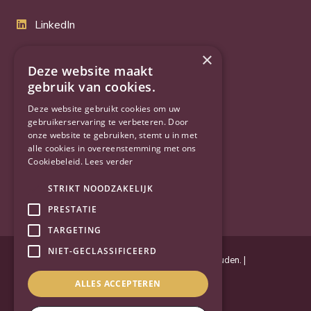
LinkedIn
Twitter
×
Deze website maakt
YouTube
gebruik van cookies.
Deze website gebruikt cookies om uw
gebruikerservaring te verbeteren. Door
onze website te gebruiken, stemt u in met
alle cookies in overeenstemming met ons
Cookiebeleid.
Lees verder
STRIKT NOODZAKELIJK
PRESTATIE
TARGETING
NIET-GECLASSIFICEERD
Powered by
Goes & Roos
.
Alle rechten voorbehouden
. |
Privacyverklaring
|
Sitemap
ALLES ACCEPTEREN