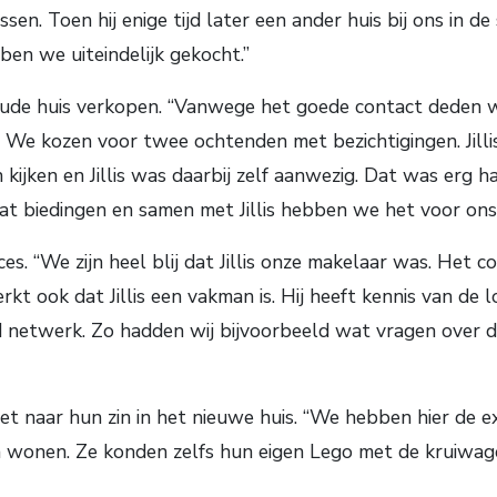
n. Toen hij enige tijd later een ander huis bij ons in de 
ben we uiteindelijk gekocht.”
de huis verkopen. “Vanwege het goede contact deden we da
 We kozen voor twee ochtenden met bezichtigingen. Jilli
ken en Jillis was daarbij zelf aanwezig. Dat was erg ha
at biedingen en samen met Jillis hebben we het voor ons
es. “We zijn heel blij dat Jillis onze makelaar was. Het
rkt ook dat Jillis een vakman is. Hij heeft kennis van de 
ed netwerk. Zo hadden wij bijvoorbeeld wat vragen over de
t naar hun zin in het nieuwe huis. “We hebben hier de ex
en wonen. Ze konden zelfs hun eigen Lego met de kruiwag