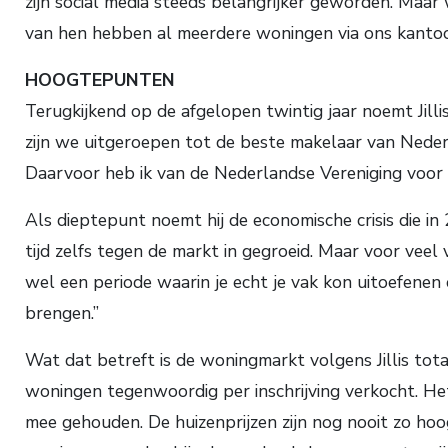
zijn social media steeds belangrijker geworden. Maar 
van hen hebben al meerdere woningen via ons kantoor 
HOOGTEPUNTEN
Terugkijkend op de afgelopen twintig jaar noemt Jil
zijn we uitgeroepen tot de beste makelaar van Nederl
Daarvoor heb ik van de Nederlandse Vereniging voor
Als dieptepunt noemt hij de economische crisis die in
tijd zelfs tegen de markt in gegroeid. Maar voor vee
wel een periode waarin je echt je vak kon uitoefenen
brengen.”
Wat dat betreft is de woningmarkt volgens Jillis to
woningen tegenwoordig per inschrijving verkocht. Het
mee gehouden. De huizenprijzen zijn nog nooit zo hoog