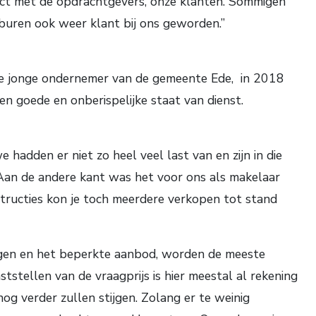
ntact met de opdrachtgevers, onze klanten. Sommigen
 buren ook weer klant bij ons geworden.”
este jonge ondernemer van de gemeente Ede, in 2018
n goede en onberispelijke staat van dienst.
hadden er niet zo heel veel last van en zijn in die
. Aan de andere kant was het voor ons als makelaar
structies kon je toch meerdere verkopen tot stand
ingen en het beperkte aanbod, worden de meeste
stellen van de vraagprijs is hier meestal al rekening
og verder zullen stijgen. Zolang er te weinig