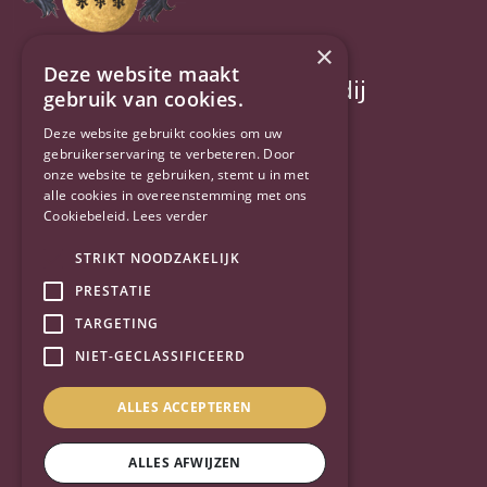
×
Deze website maakt
Jillis Baggerman makelaardij
gebruik van cookies.
Deze website gebruikt cookies om uw
Commandeursweg 2
gebruikerservaring te verbeteren. Door
onze website te gebruiken, stemt u in met
6721 TZ Bennekom
alle cookies in overeenstemming met ons
Cookiebeleid.
Lees verder
0318-415484
STRIKT NOODZAKELIJK
info@jillisbaggerman.nl
PRESTATIE
TARGETING
BTW: NL813918844B01
NIET-GECLASSIFICEERD
KvK: 09147892
ALLES ACCEPTEREN
ALLES AFWIJZEN