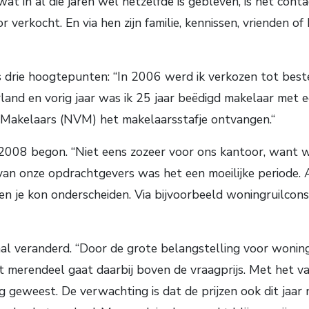
wat in al die jaren wel hetzelfde is gebleven, is het co
verkocht. En via hen zijn familie, kennissen, vrienden of
lis drie hoogtepunten: “In 2006 werd ik verkozen tot b
and en vorig jaar was ik 25 jaar beëdigd makelaar met ee
 Makelaars (NVM) het makelaarsstafje ontvangen.“
 2008 begon. “Niet eens zozeer voor ons kantoor, want we 
l van onze opdrachtgevers was het een moeilijke periode
 en je kon onderscheiden. Via bijvoorbeeld woningruilcon
taal veranderd. “Door de grote belangstelling voor won
 merendeel gaat daarbij boven de vraagprijs. Met het vast
 geweest. De verwachting is dat de prijzen ook dit jaar n