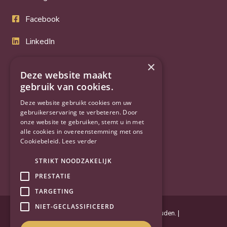
Facebook
LinkedIn
Twitter
×
Deze website maakt
YouTube
gebruik van cookies.
Deze website gebruikt cookies om uw
gebruikerservaring te verbeteren. Door
onze website te gebruiken, stemt u in met
alle cookies in overeenstemming met ons
Cookiebeleid.
Lees verder
STRIKT NOODZAKELIJK
PRESTATIE
TARGETING
NIET-GECLASSIFICEERD
Powered by
Goes & Roos
.
Alle rechten voorbehouden
. |
Privacyverklaring
|
Sitemap