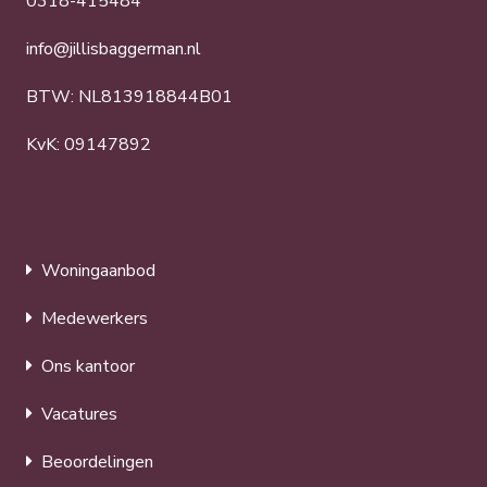
0318-415484
info@jillisbaggerman.nl
BTW: NL813918844B01
KvK: 09147892
Woningaanbod
Medewerkers
Ons kantoor
Vacatures
Beoordelingen