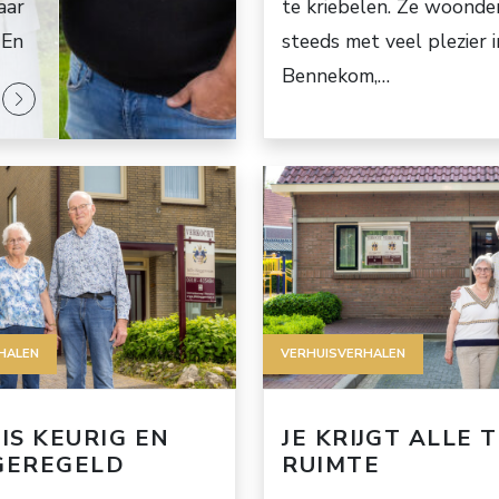
aar
te kriebelen. Ze woonde
 En
steeds met veel plezier i
Bennekom,…
HALEN
VERHUISVERHALEN
IS KEURIG EN
JE KRIJGT ALLE T
GEREGELD
RUIMTE