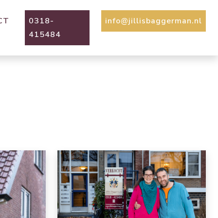
CT
0318-
info@jillisbaggerman.nl
415484