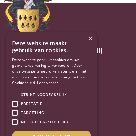
×
Deze website maakt
Jillis Baggerman makelaardij
gebruik van cookies.
Deze website gebruikt cookies om uw
Commandeursweg 2
gebruikerservaring te verbeteren. Door
onze website te gebruiken, stemt u in met
alle cookies in overeenstemming met ons
6721 TZ Bennekom
Cookiebeleid.
Lees verder
0318-415484
STRIKT NOODZAKELIJK
PRESTATIE
info@jillisbaggerman.nl
TARGETING
BTW: NL813918844B01
NIET-GECLASSIFICEERD
KvK: 09147892