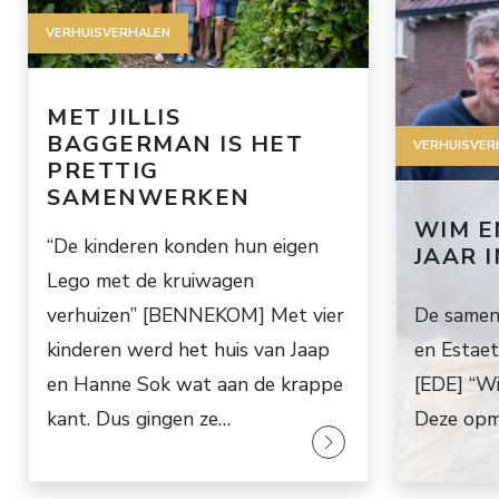
VERHUISVERHALEN
MET JILLIS
BAGGERMAN IS HET
VERHUISVER
PRETTIG
SAMENWERKEN
WIM E
“De kinderen konden hun eigen
JAAR 
Lego met de kruiwagen
verhuizen” [BENNEKOM] Met vier
De samenw
kinderen werd het huis van Jaap
en Estaet
en Hanne Sok wat aan de krappe
[EDE] “Wi
kant. Dus gingen ze…
Deze opm