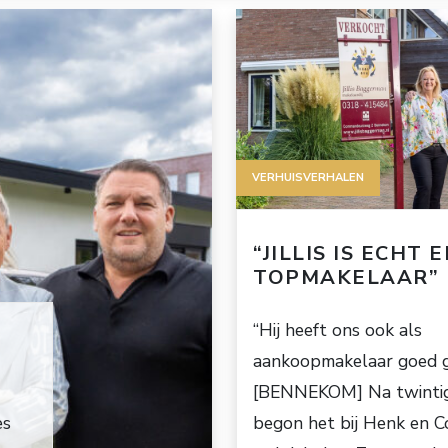
VERHUISVERHALEN
“JILLIS IS ECHT 
TOPMAKELAAR”
“Hij heeft ons ook als
aankoopmakelaar goed 
[BENNEKOM] Na twintig
es
begon het bij Henk en C